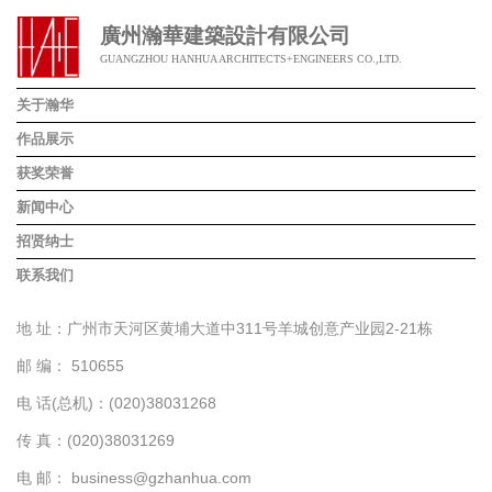
廣州瀚華建築設計有限公司
GUANGZHOU HANHUA ARCHITECTS+ENGINEERS CO.,LTD.
关于瀚华
作品展示
获奖荣誉
新闻中心
招贤纳士
联系我们
地 址：广州市天河区黄埔大道中311号羊城创意产业园2-21栋
邮 编： 510655
电 话(总机)：(020)38031268
传 真：(020)38031269
电 邮：
business@gzhanhua.com